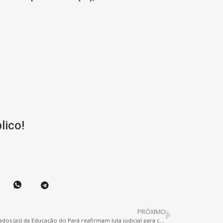
lico!
PRÓXIMO
Aposentados (as) da Educação do Pará reafirmam luta judicial para correção da Lei 9.322/21