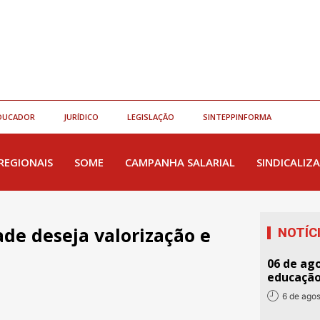
DUCADOR
JURÍDICO
LEGISLAÇÃO
SINTEPPINFORMA
REGIONAIS
SOME
CAMPANHA SALARIAL
SINDICALIZA
de deseja valorização e
NOTÍC
06 de ago
educaçã
6 de ago