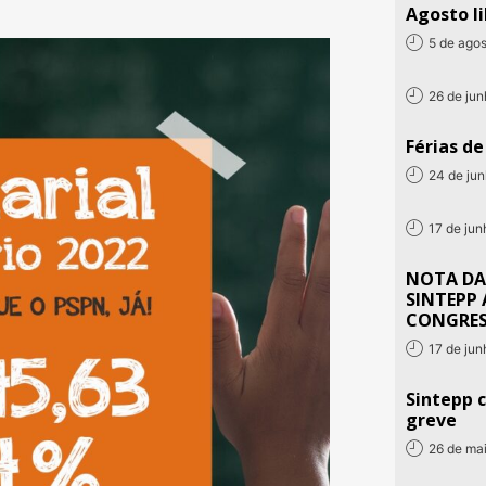
Agosto li
5 de ago
26 de ju
Férias d
24 de ju
17 de ju
NOTA DA
SINTEPP 
CONGRE
17 de ju
Sintepp c
greve
26 de ma