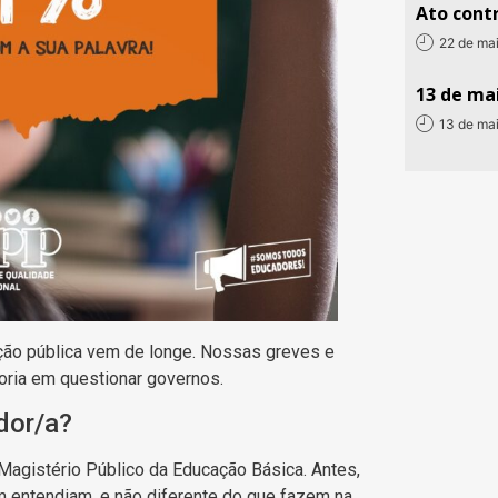
Ato contr
22 de ma
13 de mai
13 de ma
ação pública vem de longe. Nossas greves e
ria em questionar governos.
dor/a?
 Magistério Público da Educação Básica. Antes,
 entendiam, e não diferente do que fazem na