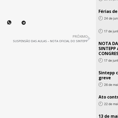
Férias d
24 de ju
17 de ju
PRÓXIMO
SUSPENSÃO DAS AULAS – NOTA OFICIAL DO SINTEPP
NOTA DA
SINTEPP 
CONGRE
17 de ju
Sintepp c
greve
26 de ma
Ato contr
22 de ma
13 de mai