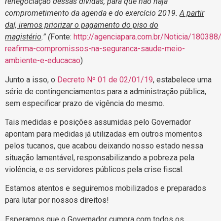
renegociação dessas dívidas, para que não haja
comprometimento da agenda e do exercício 2019.
A partir
daí, iremos priorizar o pagamento do piso do
magistério
.”
(
Fonte:
http://agenciapara.com.br/Noticia/180388
reafirma-compromissos-na-seguranca-saude-meio-
ambiente-e-educacao
)
Junto a isso, o
Decreto Nº 01 de 02/01/19
, estabelece uma
série de contingenciamentos para a administração pública,
sem especificar prazo de vigência do mesmo.
Tais medidas e posições assumidas pelo Governador
apontam para medidas já utilizadas em outros momentos
pelos tucanos, que acabou deixando nosso estado nessa
situação lamentável, responsabilizando a pobreza pela
violência, e os servidores públicos pela crise fiscal.
Estamos atentos e seguiremos mobilizados e preparados
para lutar por nossos direitos!
Esperamos que o Governador cumpra com todos os