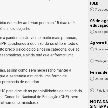
IDEB
7 de ago
06 de ago
diu estender as férias por mais 15 dias (até
educaçã
o início de junho.
6 de ago
e a pandemia não vitime muito mais pessoas,
Agosto li
P questionou a decisão de se utilizar todo o
lto preço psicológico à nossa categoria, que ao
5 de ago
ossomáticas, e ainda terá que enfrentar uma
26 de ju
érias, assim como será necessário manter a
Férias d
que a secretaria estudaria uma forma de
24 de ju
a precisaria de estudos.
17 de ju
UC para discutir as possibilidades de calendário
do Conselho Nacional de Educação (CNE), sem
NOTA DA
fetivamente ministrada.
SINTEPP 