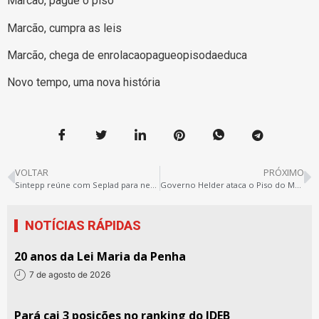
Marcão, pague o piso
Marcão, cumpra as leis
Marcão, chega de enrolacaopagueopisodaeduca
Novo tempo, uma nova história
VOLTAR
PRÓXIMO
Sintepp reúne com Seplad para negociar PCCR unificado nesta quarta-feira (31)
Governo Helder ataca o Piso do Magistério no STF
NOTÍCIAS RÁPIDAS
20 anos da Lei Maria da Penha
7 de agosto de 2026
Pará cai 3 posições no ranking do IDEB