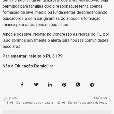
Sem Partido, ainda tenta aprovar que a
homeschooling
seja
permitida para famílias cujo o responsável tenha apenas
formação de nível médio ou fundamental, descredenciando
educadores e sem dar garantias do acesso a formação
mínima para estes pais e seus filhos.
Ainda é possível rebater no Congresso as regras do PL, por
isso abrimos novamente o alerta para nossas comunidades
escolares.
Parlamentar, rejeite o PL 3.179!
Não à Educação Domiciliar!
VOLTAR
PRÓXIMO
18|05 – Dia nacional de combate ao abuso e à exploração sexual contra crianças e adolescentes
20|05 – Dia do Pedagogo e da Pedagoga. Valorização, já!