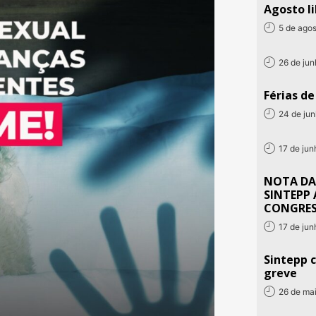
Agosto li
5 de ago
26 de ju
Férias d
24 de ju
17 de ju
NOTA DA
SINTEPP 
CONGRE
17 de ju
Sintepp c
greve
26 de ma