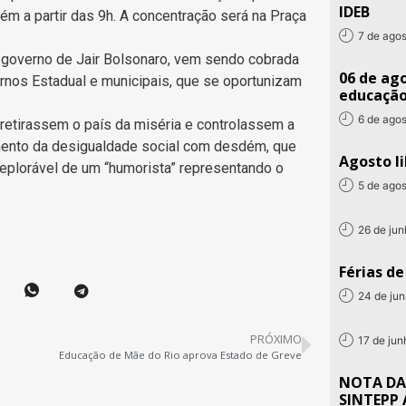
IDEB
ém a partir das 9h. A concentração será na Praça
7 de ago
 governo de Jair Bolsonaro, vem sendo cobrada
06 de ago
ernos Estadual e municipais, que se oportunizam
educaçã
6 de ago
 retirassem o país da miséria e controlassem a
umento da desigualdade social com desdém, que
Agosto li
eplorável de um “humorista” representando o
5 de ago
26 de ju
Férias d
24 de ju
PRÓXIMO
17 de ju
Educação de Mãe do Rio aprova Estado de Greve
NOTA DA
SINTEPP 