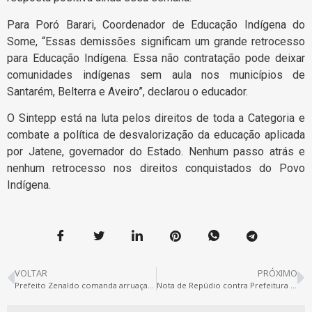
Para Poró Barari, Coordenador de Educação Indígena do
Some, “Essas demissões significam um grande retrocesso
para Educação Indígena. Essa não contratação pode deixar
comunidades indígenas sem aula nos municípios de
Santarém, Belterra e Aveiro”, declarou o educador.
O Sintepp está na luta pelos direitos de toda a Categoria e
combate a política de desvalorização da educação aplicada
por Jatene, governador do Estado. Nenhum passo atrás e
nenhum retrocesso nos direitos conquistados do Povo
Indígena.
VOLTAR
PRÓXIMO
Prefeito Zenaldo comanda arruaça na assembleia das/os funcionárias/os municipais
Nota de Repúdio contra Prefeitura e Secretaria Municipal de Educação de Belém pela prática desrespeitosa aos educadores e ao Sintepp