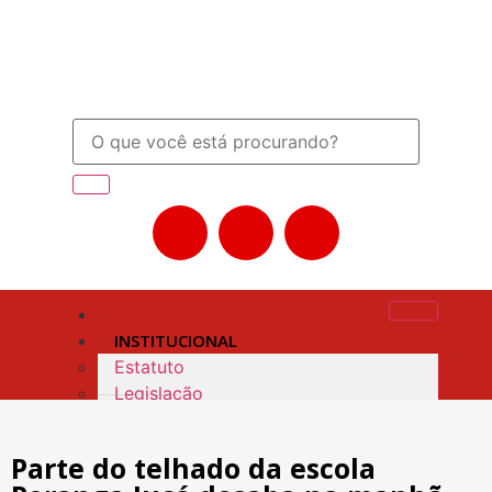
INSTITUCIONAL
Estatuto
Legislação
Coordenação Estadual 2025/2028
Logotipo Sintepp e arte dos 40
Parte do telhado da escola
anos