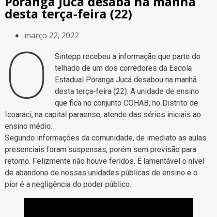
Poranga Jucá desaba na manhã
Localização
desta terça-feira (22)
Sindicaliza-se
SIMULADOR DE VENCIMENTOS
março 22, 2022
NOTÍCIAS
O
Subsedes
Sintepp recebeu a informação que parte do
Regionais
telhado de um dos corredores da Escola
Campanha Salarial
Estadual Poranga Jucá desabou na manhã
Some
desta terça-feira (22). A unidade de ensino
SinteppInforma
que fica no conjunto COHAB, no Distrito de
Lives
Icoaraci, na capital paraense, atende das séries iniciais ao
CASA DO EDUCADOR
ensino médio.
JURIDICO
Segundo informações da comunidade, de imediato as aulas
PRESTAÇÃO DE CONTAS
presenciais foram suspensas, porém sem previsão para
CADASTRO REUNIÕES VIRTUAIS
retorno. Felizmente não houve feridos. É lamentável o nível
de abandono de nossas unidades públicas de ensino e o
X
pior é a negligência do poder público.