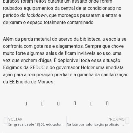
buracos foram feitos durante um assalto onde foram
roubados equipamentos da central de ar condicionado no
período do
lockdown
, que morcegos passaram a entrar e
deixaram o espaço totalmente contaminado.
Além da perda material do acervo da biblioteca, a escola se
confronta com goteiras e alagamentos. Sempre que chove
muito forte algumas salas de ficam inviáveis ao uso, uma
vez que enchem d’água. É deplorável toda essa situação.
Exigimos da SEDUC e do governador Helder uma imediata
ação para a recuperação predial e a garantia da sanitarização
da EE Eneida de Moraes.
VOLTAR
PRÓXIMO
Em greve desde 18|02, educadores de Irituia lançam carta à comunidade
Na luta por valorização profissional, educadores de Ananindeua paralisam na próxima quarta-feira (23)