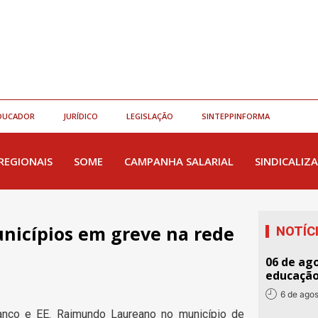
DUCADOR
JURÍDICO
LEGISLAÇÃO
SINTEPPINFORMA
REGIONAIS
SOME
CAMPANHA SALARIAL
SINDICALIZA
nicípios em greve na rede
NOTÍC
06 de ago
educaçã
6 de ago
anco e EE. Raimundo Laureano no município de