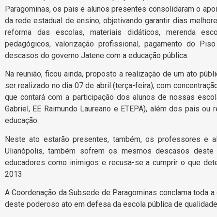
Paragominas, os pais e alunos presentes consolidaram o ap
da rede estadual de ensino, objetivando garantir dias melho
reforma das escolas, materiais didáticos, merenda esc
pedagógicos, valorização profissional, pagamento do Piso 
descasos do governo Jatene com a educação pública.
Na reunião, ficou ainda, proposto a realização de um ato públ
ser realizado no dia 07 de abril (terça-feira), com concentraçã
que contará com a participação dos alunos de nossas escola
Gabriel, EE Raimundo Laureano e ETEPA), além dos pais ou 
educação.
Neste ato estarão presentes, também, os professores e a
Ulianópolis, também sofrem os mesmos descasos deste 
educadores como inimigos e recusa-se a cumprir o que dete
2013
A Coordenação da Subsede de Paragominas conclama toda a c
deste poderoso ato em defesa da escola pública de qualidade 