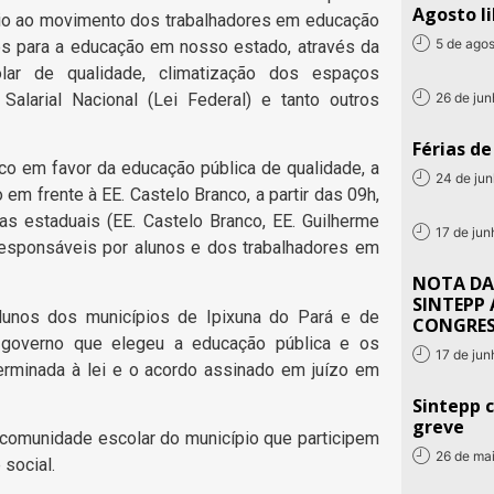
Agosto li
oio ao movimento dos trabalhadores em educação
5 de ago
res para a educação em nosso estado, através da
olar de qualidade, climatização dos espaços
26 de ju
Salarial Nacional (Lei Federal) e tanto outros
Férias d
ico em favor da educação pública de qualidade, a
24 de ju
o em frente à EE. Castelo Branco, a partir das 09h,
s estaduais (EE. Castelo Branco, EE. Guilherme
17 de ju
responsáveis por alunos e dos trabalhadores em
NOTA DA
SINTEPP 
lunos dos municípios de Ipixuna do Pará e de
CONGRE
governo que elegeu a educação pública e os
17 de ju
rminada à lei e o acordo assinado em juízo em
Sintepp c
greve
omunidade escolar do município que participem
26 de ma
social.