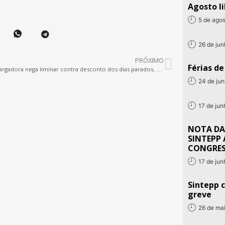
Agosto li
5 de ago
26 de ju
PRÓXIMO
Férias d
Desembargadora nega liminar contra desconto dos dias parados, Sintepp recorre
24 de ju
17 de ju
NOTA DA
SINTEPP 
CONGRE
17 de ju
Sintepp c
greve
26 de ma