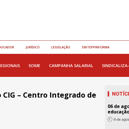
DUCADOR
JURÍDICO
LEGISLAÇÃO
SINTEPPINFORMA
REGIONAIS
SOME
CAMPANHA SALARIAL
SINDICALIZA
 CIG – Centro Integrado de
NOTÍC
06 de ago
educaçã
6 de ago