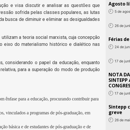
Agosto li
ção e visa discutir e analisar as questões que
5 de ago
ressão sofrida pelas classes populares, as lutas
da busca de diminuir e eliminar as desigualdades
26 de ju
tilizam a teoria social marxista, cuja concepção
Férias d
 eixo do materialismo histórico e dialético nas
24 de ju
17 de ju
s, considerando o papel da educação, enquanto
a relativa, para a superação do modo de produção
NOTA DA
SINTEPP 
CONGRE
17 de ju
, com ênfase para a educação, procurando contribuir para
Sintepp c
greve
iros, vinculados a programas de pós-graduação, em
26 de ma
ação básica e de estudantes de pós-graduação e de