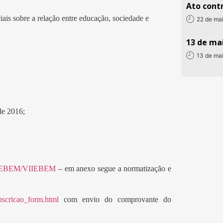
Ato contr
is sobre a relação entre educação, sociedade e
22 de ma
13 de mai
13 de ma
de 2016;
VIIEBEM/VIIEBEM
– em anexo segue a normatização e
scricao_form.
html
com envio do comprovante do