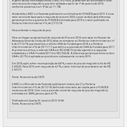
A partir dessa informação oficial, o MEC e o FNDE já deveriam ter anunciado o novo
valor do piso do magistério, que tem validade a partir de 1º de janeiro de 2019,
conforme preceitua o art. 5º da Lei 11.738.
Ainda falta o MEC e a Fazenda publicarem a estimativa do FUNDEB para 2019. E esse
valor servirá de base para o reajuste do piso em 2020, o qual se dará pela diferença
percentual entre a quantia do FUNDEB estimada para 2019 e o valor publicado na
Portaria Interministerial nº 6, de 27/12/18.
Para entender o reajuste do piso
Para se chegar ao percentual de reajuste do Piso em 2019, com base no Parecer da
Advocacia Geral da União, de 2010, deve-se comparar as Portarias Interministeriais nº
6, de 27/12/18, que atualizou o último VAA do Fundeb para 2018, e a Portaria
Interministerial nº 8, de 29/11/17, que definiu a previsão do VAA do Fundeb para 2017.
A primeira estimou o referido VAA em R$ 3.048,73 (ainda vigente) e a segunda
estabeleceu o VAA-Fundeb/2017 em R$ 2.926,56. A diferença percentual entre os dois
VAAs (4,17%) é aplicada ao piso do ano subsequente, no caso 2019.
Em 2018, após sofrer recomposição de 6,81%, o valor do piso do magistério foi de R$
2.455,35. Para 2019, com reajuste de 4,17%, o valor nominal do piso deverá ser de R$
2.557,73.
Fonte: Assessoria da CNTE
O MEC e o Ministério da Fazenda publicaram ontem, dia 27, a Portaria
Interministerial nº 6, de 26/12/18, definindo novo valor per capita para o FUNDEB
neste ano de 2018. Com isso, a previsão inicial de reajuste do piso do magistério,
estimada em 3,08%, passou para 4,17%.
Publicado em Quarta, 02 Janeiro 2019 16:08
Fonte: Assessoria CNTE.