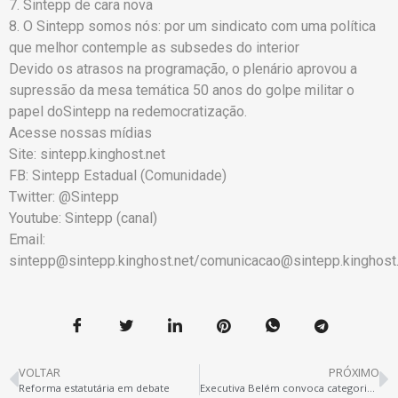
7. Sintepp de cara nova
8. O Sintepp somos nós: por um sindicato com uma política
que melhor contemple as subsedes do interior
Devido os atrasos na programação, o plenário aprovou a
supressão da mesa temática 50 anos do golpe militar o
papel doSintepp na redemocratização.
Acesse nossas mídias
Site: sintepp.kinghost.net
FB: Sintepp Estadual (Comunidade)
Twitter: @Sintepp
Youtube: Sintepp (canal)
Email:
sintepp@
sintepp.kinghost.net/comunicacao@sintepp.kinghost
VOLTAR
PRÓXIMO
Reforma estatutária em debate
Executiva Belém convoca categoria para audiência púbica (11|11) e assembleia geral (13|11)