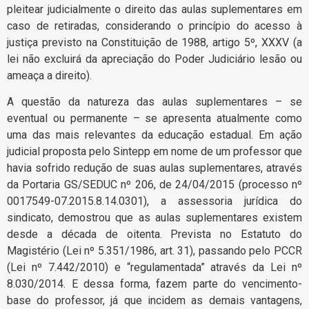
pleitear judicialmente o direito das aulas suplementares em
caso de retiradas, considerando o princípio do acesso à
justiça previsto na Constituição de 1988, artigo 5º, XXXV (a
lei não excluirá da apreciação do Poder Judiciário lesão ou
ameaça a direito).
A questão da natureza das aulas suplementares – se
eventual ou permanente – se apresenta atualmente como
uma das mais relevantes da educação estadual. Em ação
judicial proposta pelo Sintepp em nome de um professor que
havia sofrido redução de suas aulas suplementares, através
da Portaria GS/SEDUC nº 206, de 24/04/2015 (processo nº
0017549-07.2015.8.14.0301), a assessoria jurídica do
sindicato, demostrou que as aulas suplementares existem
desde a década de oitenta. Prevista no Estatuto do
Magistério (Lei nº 5.351/1986, art. 31), passando pelo PCCR
(Lei nº 7.442/2010) e “regulamentada” através da Lei nº
8.030/2014. E dessa forma, fazem parte do vencimento-
base do professor, já que incidem as demais vantagens,