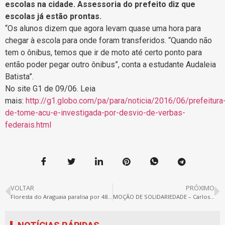
escolas na cidade. Assessoria do prefeito diz que
escolas já estão prontas.
“Os alunos dizem que agora levam quase uma hora para
chegar à escola para onde foram transferidos. “Quando não
tem o ônibus, temos que ir de moto até certo ponto para
então poder pegar outro ônibus”, conta a estudante Audaleia
Batista”.
No site G1 de 09/06. Leia
mais:
http://g1.globo.com/pa/para/noticia/2016/06/prefeitura
de-tome-acu-e-investigada-por-desvio-de-verbas-
federais.html
VOLTAR
PRÓXIMO
Floresta do Araguaia paralisa por 48 horas e conquista garantia de implementação de Conselhos Educacionais
MOÇÃO DE SOLIDARIEDADE – Carlos Daniel