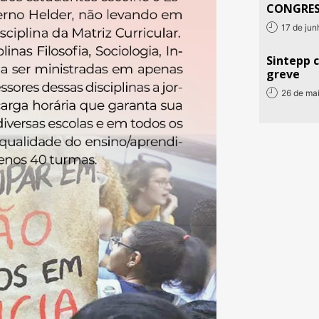
CONGRE
17 de ju
Sintepp c
greve
26 de ma