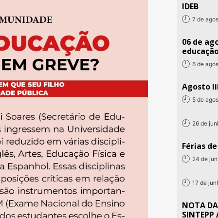
IDEB
7 de ago
06 de ago
educaçã
6 de ago
Agosto li
5 de ago
26 de ju
Férias d
24 de ju
17 de ju
NOTA DA
SINTEPP 