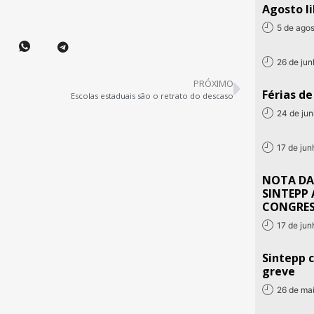
Agosto li
5 de ago
26 de ju
PRÓXIMO
Férias d
Escolas estaduais são o retrato do descaso
24 de ju
17 de ju
NOTA DA
SINTEPP 
CONGRE
17 de ju
Sintepp c
greve
26 de ma