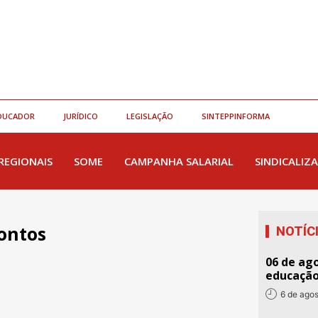
DUCADOR
JURÍDICO
LEGISLAÇÃO
SINTEPPINFORMA
REGIONAIS
SOME
CAMPANHA SALARIAL
SINDICALIZA
ontos
NOTÍC
06 de ago
educaçã
6 de ago