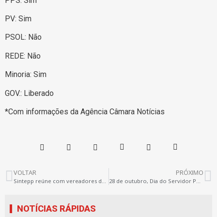
PPS: Sim
PV: Sim
PSOL: Não
REDE: Não
Minoria: Sim
GOV.: Liberado
*Com informações da Agência Câmara Notícias
VOLTAR
PRÓXIMO
Sintepp reúne com vereadores da bancada de oposição na tarde desta terça-feira (27)
28 de outubro, Dia do Servidor Público. Valorização já!
NOTÍCIAS RÁPIDAS