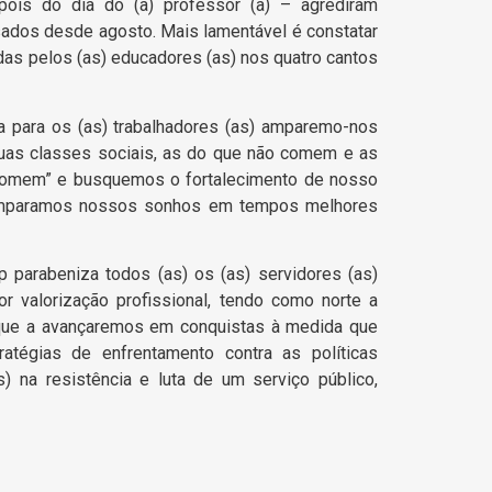
ois do dia do (a) professor (a) – agrediram
asados desde agosto. Mais lamentável é constatar
as pelos (as) educadores (as) nos quatro cantos
ta para os (as) trabalhadores (as) amparemo-nos
duas classes sociais, as do que não comem e as
omem” e busquemos o fortalecimento de nosso
e amparamos nossos sonhos em tempos melhores
 parabeniza todos (as) os (as) servidores (as)
or valorização profissional, tendo como norte a
 que a avançaremos em conquistas à medida que
atégias de enfrentamento contra as políticas
) na resistência e luta de um serviço público,