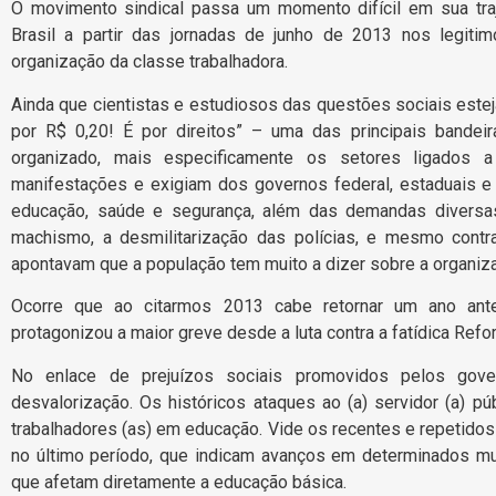
O movimento sindical passa um momento difícil em sua tra
Brasil a partir das jornadas de junho de 2013 nos legiti
organização da classe trabalhadora.
Ainda que cientistas e estudiosos das questões sociais est
por R$ 0,20! É por direitos” – uma das principais bandei
organizado, mais especificamente os setores ligados a
manifestações e exigiam dos governos federal, estaduais e 
educação, saúde e segurança, além das demandas divers
machismo, a desmilitarização das polícias, e mesmo contr
apontavam que a população tem muito a dizer sobre a organizaç
Ocorre que ao citarmos 2013 cabe retornar um ano ant
protagonizou a maior greve desde a luta contra a fatídica Refo
No enlace de prejuízos sociais promovidos pelos gove
desvalorização. Os históricos ataques ao (a) servidor (a) p
trabalhadores (as) em educação. Vide os recentes e repetido
no último período, que indicam avanços em determinados mun
que afetam diretamente a educação básica.