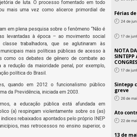
jetória de luta. O processo fomentado em todo
mou mais uma vez como alicerce primordial de
Férias d
24 de ju
ejam em plena pesquisa sobre o fenômeno “Não é
ras levantadas à época – ao movimento social
17 de ju
 classe trabalhadora, que se aglutinaram às
NOTA DA
municipais mais políticas públicas de acesso à
SINTEPP 
as como os debates de gênero de combate ao
CONGRE
a a redução da maioridade penal, por exemplo,
17 de ju
ão política do Brasil.
Sintepp c
es, quando em 2012 o funcionalismo público
greve
rma da Previdência, iniciada em 2003.
26 de ma
rnos, a educação pública está afundada em
úblico (a) respingam violentamente sobre os (as)
Ato contr
s índices rebaixados apontados pelo próprio INEP
22 de ma
icípios, mas retrocessos no ensino superior, o
13 de mai