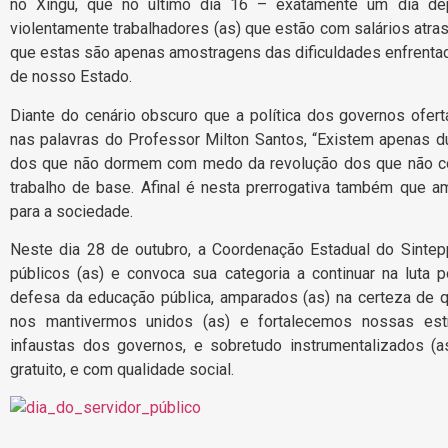
no Xingu, que no último dia 16 – exatamente um dia dep
violentamente trabalhadores (as) que estão com salários atr
que estas são apenas amostragens das dificuldades enfrentad
de nosso Estado.
Diante do cenário obscuro que a política dos governos ofer
nas palavras do Professor Milton Santos, “Existem apenas 
dos que não dormem com medo da revolução dos que não c
trabalho de base. Afinal é nesta prerrogativa também qu
para a sociedade.
Neste dia 28 de outubro, a Coordenação Estadual do Sintepp
públicos (as) e convoca sua categoria a continuar na luta p
defesa da educação pública, amparados (as) na certeza de
nos mantivermos unidos (as) e fortalecemos nossas estr
infaustas dos governos, e sobretudo instrumentalizados (as
gratuito, e com qualidade social.