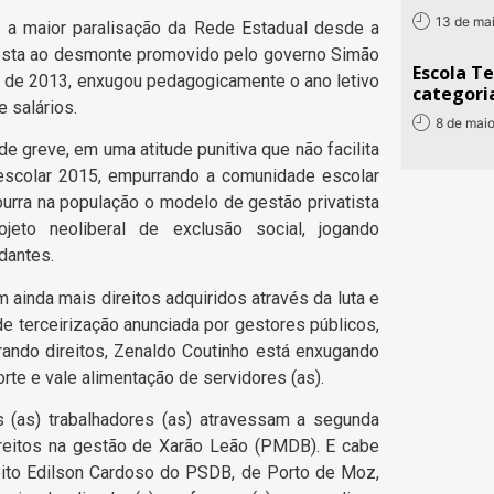
13 de ma
 a maior paralisação da Rede Estadual desde a
sposta ao desmonte promovido pelo governo Simão
Escola T
e de 2013, enxugou pedagogicamente o ano letivo
categori
e salários.
8 de mai
 greve, em uma atitude punitiva que não facilita
escolar 2015, empurrando a comunidade escolar
urra na população o modelo de gestão privatista
jeto neoliberal de exclusão social, jogando
dantes.
 ainda mais direitos adquiridos através da luta e
de terceirização anunciada por gestores públicos,
irando direitos, Zenaldo Coutinho está enxugando
rte e vale alimentação de servidores (as).
 (as) trabalhadores (as) atravessam a segunda
direitos na gestão de Xarão Leão (PMDB). E cabe
eito Edilson Cardoso do PSDB, de Porto de Moz,