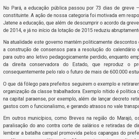
No Pará, a educação pública passou por 73 dias de greve –
constituinte. A ação de nossa categoria foi motivada em re
Jatene a educação, que além de descumprir o acordo da grev
de 2014, e já no início da lotação de 2015 reduziu abruptament
Na atualidade este governo mantém politicamente descontos de
a construção de consensos para a resolução do calendário 
para outro ano letivo pedagogicamente perdido, enquanto emp
da direita conservadora do Estado, que reproduz o pro
consequentemente pelo ralo o futuro de mais de 600.000 estu
O que dá fôlego para prefeitos seguirem o exemplo e retirarem
organização da classe trabalhadora. Exemplo nítido é política 
na capital paraense, por exemplo, além de lançar decreto ret
gastos com o funcionalismo, e gerando atrasos no vale transpo
Em outros municípios, como Breves na região do Marajó, os
paralisação do ano contra corte de salários e retiradas de 
lembrar a batalha campal promovida pelos capangas do pref