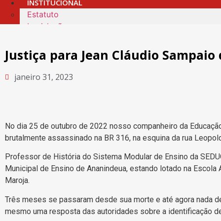
INSTITUCIONAL
Estatuto
Legislação
Coordenação Estadual 2025/2028
Conselho de Ética
Justiça para Jean Cláudio Sampaio 
Logotipo Sintepp e arte dos 40 anos
Localização
janeiro 31, 2023
Sindicaliza-se
REGIONAIS
SOME
CAMPANHA SALARIAL
No dia 25 de outubro de 2022 nosso companheiro da Educação 
SINDICALIZA-SE
brutalmente assassinado na BR 316, na esquina da rua Leopoldo
X
Professor de História do Sistema Modular de Ensino da SED
Municipal de Ensino de Ananindeua, estando lotado na Escola A
Maroja.
Três meses se passaram desde sua morte e até agora nada de
mesmo uma resposta das autoridades sobre a identificação d