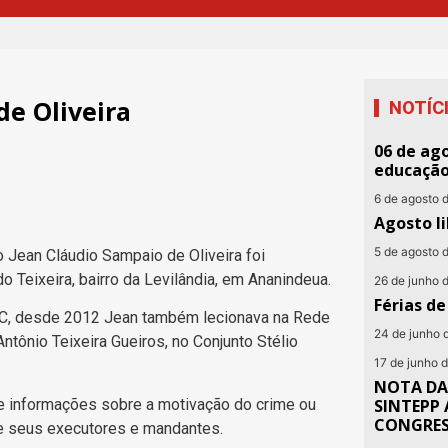
de Oliveira
NOTÍC
06 de ago
educaçã
6 de agosto 
Agosto li
5 de agosto 
Jean Cláudio Sampaio de Oliveira foi
 Teixeira, bairro da Levilândia, em Ananindeua.
26 de junho 
Férias d
UC, desde 2012 Jean também lecionava na Rede
24 de junho 
ntônio Teixeira Gueiros, no Conjunto Stélio
17 de junho 
NOTA DA
 informações sobre a motivação do crime ou
SINTEPP 
CONGRE
e seus executores e mandantes.