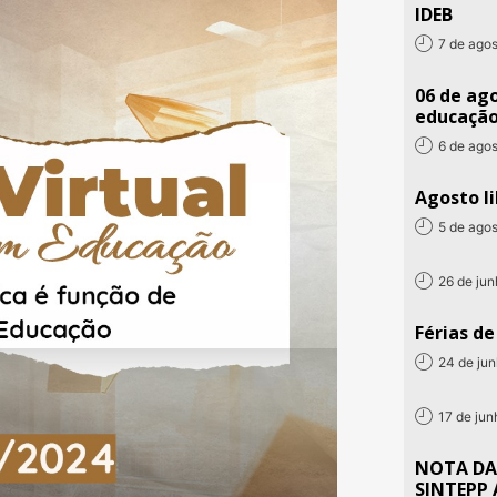
IDEB
7 de ago
06 de ago
educaçã
6 de ago
Agosto li
5 de ago
26 de ju
Férias d
24 de ju
17 de ju
NOTA DA
SINTEPP 