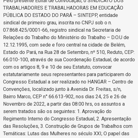
Pelo presente Edital de Convocação, o SINDICATO DOS
TRABALHADORES E TRABALHADORAS EM EDUCAÇÃO
PÚBLICA DO ESTADO DO PARÁ – SINTEPP, entidade
sindical de primeiro grau, inscrita no CNPJ sob o n.
07.868.425/0001-66, registro sindical na Secretaria de
Relações do Trabalho do Ministério do Trabalho – D.O.U de
12.12.1995, com sede e foro central na cidade de Belém,
Estado do Pará, na Rua 28 de Setembro, nº 510, Reduto, CEP:
66.010-100, através de sua Coordenação Estadual, de acordo
com os artigos 8, 9 e 10 de seu Estatuto, convocar
estatutariamente seus representantes para participarem do
Congresso Estadual a ser realizado no HANGAR – Centro de
Convenções, localizado junto à Avenida Dr. Freitas, s/n,
Bairro Marco, CEP n° 66.613-902, nos dias 24, 25 e 26 de
Novembro de 2022, a partir das 08:00 hrs, os assuntos a
serem tratados são os seguintes: 1. Aprovação do
Regimento Interno do Congresso Estadual, 2. Apresentação
das Resoluções, 3. Construção de Grupos de Trabalhos com
Temáticas: Lutas das Mulheres no século XXI; O papel das