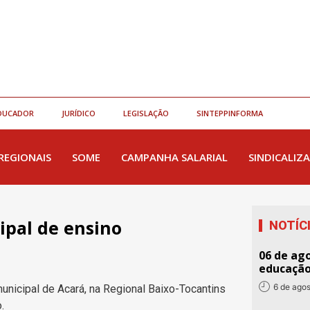
DUCADOR
JURÍDICO
LEGISLAÇÃO
SINTEPPINFORMA
REGIONAIS
SOME
CAMPANHA SALARIAL
SINDICALIZA
ipal de ensino
NOTÍC
06 de ago
educaçã
6 de ago
nicipal de Acará, na Regional Baixo-Tocantins
.