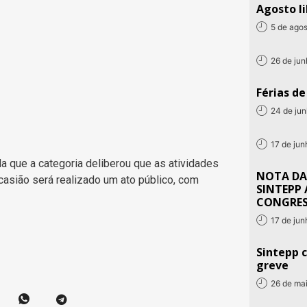
Agosto li
5 de ago
26 de ju
Férias d
24 de ju
17 de ju
que a categoria deliberou que as atividades
NOTA DA
casião será realizado um ato público, com
SINTEPP 
CONGRE
17 de ju
Sintepp c
greve
26 de ma