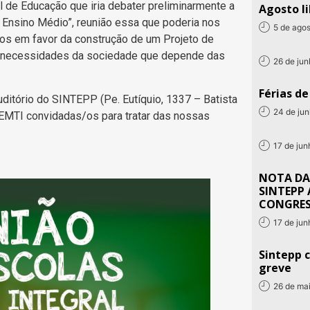
de Educação que iria debater preliminarmente a
Agosto li
de Ensino Médio”, reunião essa que poderia nos
5 de ago
s em favor da construção de um Projeto de
s necessidades da sociedade que depende das
26 de ju
Férias d
uditório do SINTEPP (Pe. Eutíquio, 1337 – Batista
24 de ju
EMTI convidadas/os para tratar das nossas
17 de ju
NOTA DA
SINTEPP 
CONGRE
17 de ju
Sintepp c
greve
26 de ma