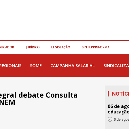
DUCADOR
JURÍDICO
LEGISLAÇÃO
SINTEPPINFORMA
REGIONAIS
SOME
CAMPANHA SALARIAL
SINDICALIZA
egral debate Consulta
NOTÍC
PNEM
06 de ago
educaçã
6 de ago