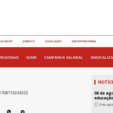
DUCADOR
JURÍDICO
LEGISLAÇÃO
SINTEPPINFORMA
REGIONAIS
SOME
CAMPANHA SALARIAL
SINDICALIZA
NOTÍC
06 de ago
931708710254322
educaçã
6 de ago