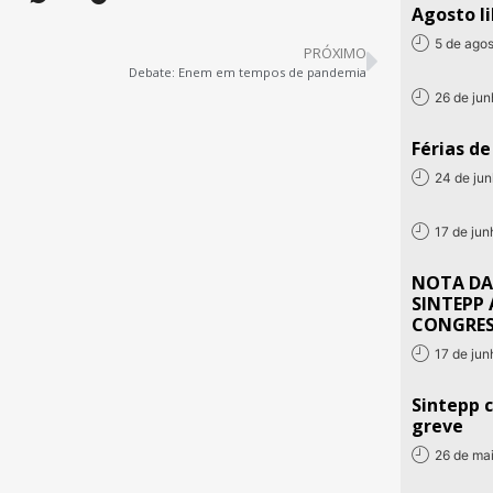
Agosto li
5 de ago
PRÓXIMO
Debate: Enem em tempos de pandemia
26 de ju
Férias d
24 de ju
17 de ju
NOTA DA
SINTEPP 
CONGRE
17 de ju
Sintepp c
greve
26 de ma