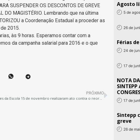
Agosto li
DO PARA SUSPENDER OS DESCONTOS DE GREVE
5 de ago
DO MAGISTÉRIO. Lembrando que na última
 AUTORIZOU a Coordenação Estadual a proceder as
 de 2015.
26 de ju
arias, às 9 horas. Esperamos contar com a
Férias d
aremos da campanha salarial para 2016 e o que
24 de ju
17 de ju
NOTA DA
SINTEPP 
CONGRE
PRÓXIMO
Estudantes da Escola 15 de novembro realizaram ato contra o reordenamento
17 de ju
Sintepp c
greve
26 de ma