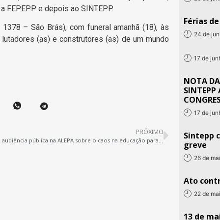
m a FEPEPP e depois ao SINTEPP.
Férias d
, 1378 – São Brás), com funeral amanhã (18), às
24 de ju
 lutadores (as) e construtores (as) de um mundo
17 de ju
NOTA DA
SINTEPP 
CONGRE
17 de ju
PRÓXIMO
Sintepp c
Vídeo da audiência pública na ALEPA sobre o caos na educação paraense
greve
26 de ma
Ato contr
22 de ma
13 de mai