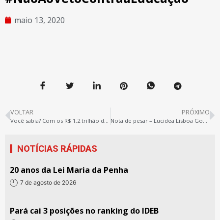
maio 13, 2020
VOLTAR
PRÓXIMO
Você sabia? Com os R$ 1,2 trilhão destinados a socorrer os bancos Bolsonaro poderia dar 20 vezes mais ajuda aos estados e municípios, do que os R$ 60… #NãoAoVetoContraaEducação
Nota de pesar – Lucidea Lisboa Gomes – Ananindeua
NOTÍCIAS RÁPIDAS
20 anos da Lei Maria da Penha
7 de agosto de 2026
Pará cai 3 posições no ranking do IDEB