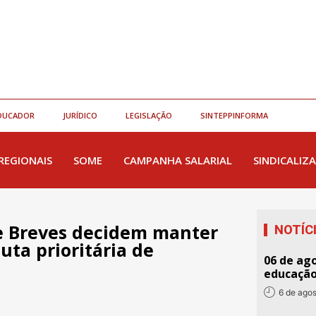
DUCADOR
JURÍDICO
LEGISLAÇÃO
SINTEPPINFORMA
REGIONAIS
SOME
CAMPANHA SALARIAL
SINDICALIZA
e Breves decidem manter
NOTÍC
uta prioritária de
06 de ago
educaçã
6 de ago