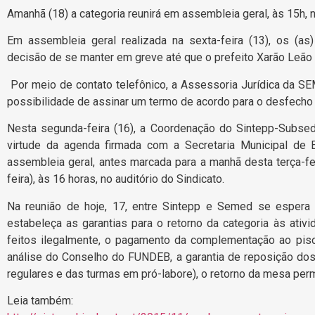
Amanhã (18) a categoria reunirá em assembleia geral, às 15h, n
Em assembleia geral realizada na sexta-feira (13), os (a
decisão de se manter em greve até que o prefeito Xarão Leão (
Por meio de contato telefônico, a Assessoria Jurídica da SE
possibilidade de assinar um termo de acordo para o desfecho 
Nesta segunda-feira (16), a Coordenação do Sintepp-Subse
virtude da agenda firmada com a Secretaria Municipal de 
assembleia geral, antes marcada para a manhã desta terça-feir
feira), às 16 horas, no auditório do Sindicato.
Na reunião de hoje, 17, entre Sintepp e Semed se esper
estabeleça as garantias para o retorno da categoria às ati
feitos ilegalmente, o pagamento da complementação ao piso
análise do Conselho do FUNDEB, a garantia de reposição dos
regulares e das turmas em pró-labore), o retorno da mesa per
Leia também: