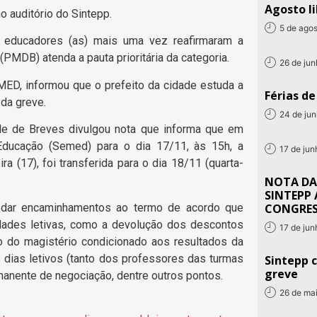
Agosto li
o auditório do Sintepp.
5 de ago
s) educadores (as) mais uma vez reafirmaram a
PMDB) atenda a pauta prioritária da categoria.
26 de ju
MED, informou que o prefeito da cidade estuda a
Férias d
da greve.
24 de ju
de de Breves divulgou nota que informa que em
Educação (Semed) para o dia 17/11, às 15h, a
17 de ju
a (17), foi transferida para o dia 18/11 (quarta-
NOTA DA
SINTEPP 
a dar encaminhamentos ao termo de acordo que
CONGRE
vidades letivas, como a devolução dos descontos
17 de ju
 do magistério condicionado aos resultados da
 dias letivos (tanto dos professores das turmas
Sintepp c
greve
manente de negociação, dentre outros pontos.
26 de ma