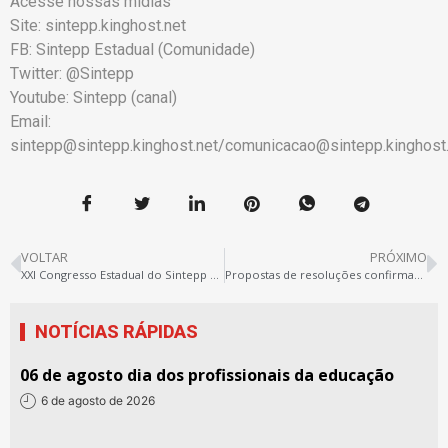
Acesse nossas mídias
Site: sintepp.kinghost.net
FB: Sintepp Estadual (Comunidade)
Twitter: @Sintepp
Youtube: Sintepp (canal)
Email:
sintepp@sintepp.kinghost.net/comunicacao@sintepp.kinghost
VOLTAR
PRÓXIMO
XXI Congresso Estadual do Sintepp – CO antecipa abertura credenciamento
Propostas de resoluções confirmam o compromisso com a democracia interna do Sintepp
NOTÍCIAS RÁPIDAS
06 de agosto dia dos profissionais da educação
6 de agosto de 2026