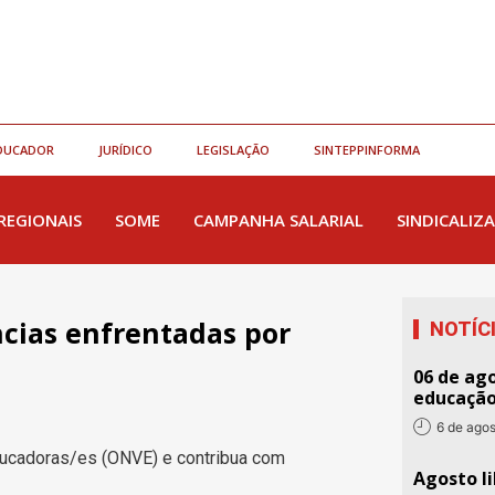
DUCADOR
JURÍDICO
LEGISLAÇÃO
SINTEPPINFORMA
REGIONAIS
SOME
CAMPANHA SALARIAL
SINDICALIZA
ências enfrentadas por
NOTÍC
06 de ago
educaçã
6 de ago
Educadoras/es (ONVE) e contribua com
Agosto li