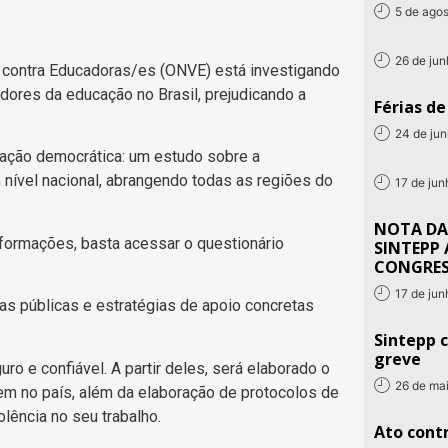
5 de ago
26 de ju
 contra Educadoras/es (ONVE) está investigando
adores da educação no Brasil, prejudicando a
Férias d
24 de ju
ação democrática: um estudo sobre a
nível nacional, abrangendo todas as regiões do
17 de ju
NOTA DA
informações, basta acessar o questionário
SINTEPP 
CONGRE
17 de ju
as públicas e estratégias de apoio concretas
Sintepp c
greve
 e confiável. A partir deles, será elaborado o
26 de ma
em no país, além da elaboração de protocolos de
lência no seu trabalho.
Ato contr