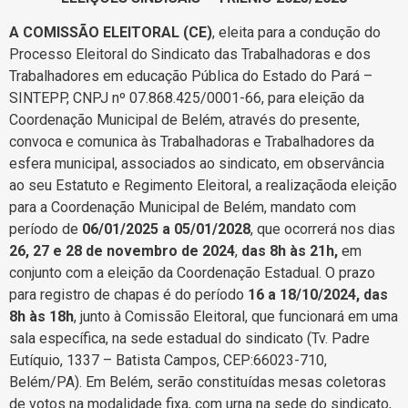
A COMISSÃO ELEITORAL (CE)
, eleita para a condução do
Processo Eleitoral do Sindicato das Trabalhadoras e dos
Trabalhadores em educação Pública do Estado do Pará –
SINTEPP, CNPJ nº 07.868.425/0001-66, para eleição da
Coordenação Municipal de Belém, através do presente,
convoca e comunica às Trabalhadoras e Trabalhadores da
esfera municipal, associados ao sindicato, em observância
ao seu Estatuto e Regimento Eleitoral, a realizaçãoda eleição
para a Coordenação Municipal de Belém, mandato com
período de
06/01/2025 a 05/01/2028
, que ocorrerá nos dias
26, 27 e 28 de novembro de 2024
,
das 8h às 21h,
em
conjunto com a eleição da Coordenação Estadual. O prazo
para registro de chapas é do período
16 a 18/10/2024, das
8h às 18h
, junto à Comissão Eleitoral, que funcionará em uma
sala específica, na sede estadual do sindicato (Tv. Padre
Eutíquio, 1337 – Batista Campos, CEP:66023-710,
Belém/PA). Em Belém, serão constituídas mesas coletoras
de votos na modalidade fixa, com urna na sede do sindicato,