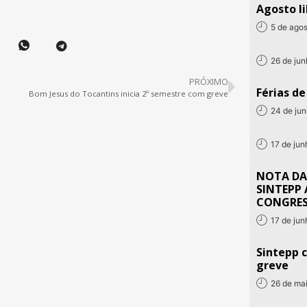
Agosto li
5 de ago
26 de ju
PRÓXIMO
Férias d
Bom Jesus do Tocantins inicia 2º semestre com greve
24 de ju
17 de ju
NOTA DA
SINTEPP 
CONGRE
17 de ju
Sintepp c
greve
26 de ma