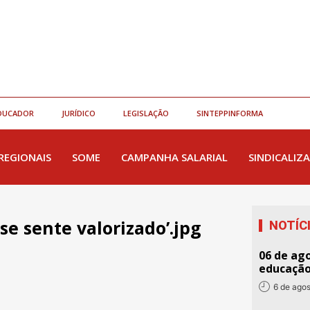
DUCADOR
JURÍDICO
LEGISLAÇÃO
SINTEPPINFORMA
REGIONAIS
SOME
CAMPANHA SALARIAL
SINDICALIZA
se sente valorizado’.jpg
NOTÍC
06 de ago
educaçã
6 de ago