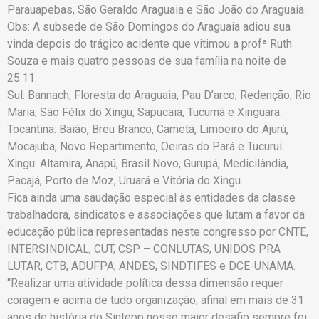
Parauapebas, São Geraldo Araguaia e São João do Araguaia.
Obs: A subsede de São Domingos do Araguaia adiou sua
vinda depois do trágico acidente que vitimou a profª Ruth
Souza e mais quatro pessoas de sua família na noite de
25.11.
Sul: Bannach, Floresta do Araguaia, Pau D’arco, Redenção, Rio
Maria, São Félix do Xingu, Sapucaia, Tucumã e Xinguara.
Tocantina: Baião, Breu Branco, Cametá, Limoeiro do Ajurú,
Mocajuba, Novo Repartimento, Oeiras do Pará e Tucuruí.
Xingu: Altamira, Anapú, Brasil Novo, Gurupá, Medicilândia,
Pacajá, Porto de Moz, Uruará e Vitória do Xingu.
Fica ainda uma saudação especial às entidades da classe
trabalhadora, sindicatos e associações que lutam a favor da
educação pública representadas neste congresso por CNTE,
INTERSINDICAL, CUT, CSP – CONLUTAS, UNIDOS PRA
LUTAR, CTB, ADUFPA, ANDES, SINDTIFES e DCE-UNAMA.
“Realizar uma atividade política dessa dimensão requer
coragem e acima de tudo organização, afinal em mais de 31
anos de história do Sintepp nosso maior desafio sempre foi