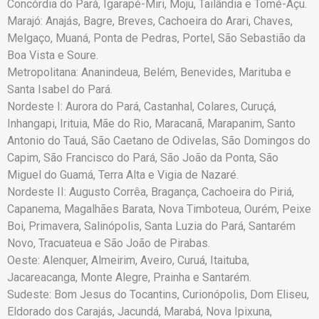
Concórdia do Pará, Igarapé-Miri, Moju, Tailândia e Tomé-Açu.
Marajó: Anajás, Bagre, Breves, Cachoeira do Arari, Chaves,
Melgaço, Muaná, Ponta de Pedras, Portel, São Sebastião da
Boa Vista e Soure.
Metropolitana: Ananindeua, Belém, Benevides, Marituba e
Santa Isabel do Pará.
Nordeste I: Aurora do Pará, Castanhal, Colares, Curuçá,
Inhangapi, Irituia, Mãe do Rio, Maracanã, Marapanim, Santo
Antonio do Tauá, São Caetano de Odivelas, São Domingos do
Capim, São Francisco do Pará, São João da Ponta, São
Miguel do Guamá, Terra Alta e Vigia de Nazaré.
Nordeste II: Augusto Corrêa, Bragança, Cachoeira do Piriá,
Capanema, Magalhães Barata, Nova Timboteua, Ourém, Peixe
Boi, Primavera, Salinópolis, Santa Luzia do Pará, Santarém
Novo, Tracuateua e São João de Pirabas.
Oeste: Alenquer, Almeirim, Aveiro, Curuá, Itaituba,
Jacareacanga, Monte Alegre, Prainha e Santarém.
Sudeste: Bom Jesus do Tocantins, Curionópolis, Dom Eliseu,
Eldorado dos Carajás, Jacundá, Marabá, Nova Ipixuna,