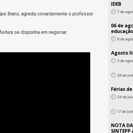
IDEB
7 de ago
elipe Biano, agrediu covardemente o professor
06 de ago
educaçã
eitura se disponha em negociar.
6 de ago
Agosto li
5 de ago
26 de ju
Férias d
24 de ju
17 de ju
NOTA DA
SINTEPP 