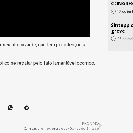
CONGRE
17 de ju
Sintepp c
greve
26 de ma
 seu ato covarde, que tem por intenção a
o.
lico se retratar pelo fato lamentável ocorrido.
PRÓXIMO
Camisas promocionais dos 40 anos do Sintepp