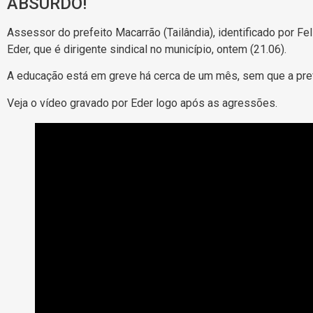
ABSURDO!
Assessor do prefeito Macarrão (Tailândia), identificado por F
Eder, que é dirigente sindical no município, ontem (21.06).
A educação está em greve há cerca de um mês, sem que a pref
Veja o vídeo gravado por Eder logo após as agressões.