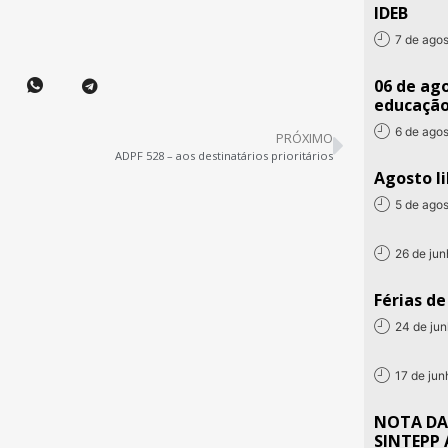
IDEB
7 de ago
06 de ago
educaçã
6 de ago
PRÓXIMO
ADPF 528 – aos destinatários prioritários
Agosto li
5 de ago
26 de ju
Férias d
24 de ju
17 de ju
NOTA DA
SINTEPP 