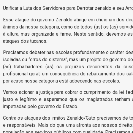
Unificar a Luta dos Servidores para Derrotar zenaldo e seu Arro
Esse ataque do governo Zenaldo atinge em cheio um dos direi
ânimos da nossa categoria, como de todos (as) os (as) servid
à altura, mas organizada e firme. Neste sentido, devemos e
ataques dos tucanos.
Precisamos debater nas escolas profundamente o caráter d
isoladas ou “erros do sistema”, mas um projeto de governo d
(as) trabalhadores (as) os prejuízos decorrentes da cri
profissional geral, em conseqüência do rebaixamento dos sal
por acaso nossa categoria está adoecendo nas escolas.
Vamos acionar a justiça para cobrar o cumprimento da lei fede
justo e legítimo e esperamos que os magistrados tenham
impetradas pelo governo do Estado.
Contra os ataques dos irmãos Zenaldo/Guto precisamos de tod
e responsáveis. Mais do que uma afronta aos nossos direitos 
população aos serviços públicos com qualidade. Precisamos e