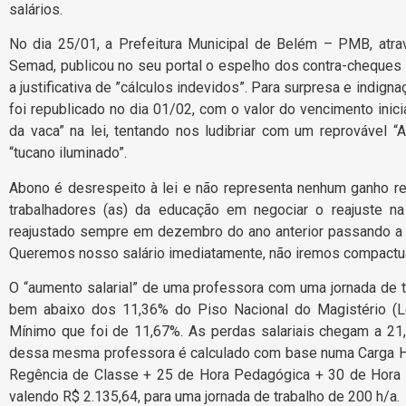
salários.
No dia 25/01, a Prefeitura Municipal de Belém – PMB, atra
Semad, publicou no seu portal o espelho dos contra-cheques d
a justificativa de ”cálculos indevidos”. Para surpresa e indig
foi republicado no dia 01/02, com o valor do vencimento inicia
da vaca” na lei, tentando nos ludibriar com um reprovável “
“tucano iluminado”.
Abono é desrespeito à lei e não representa nenhum ganho re
trabalhadores (as) da educação em negociar o reajuste n
reajustado sempre em dezembro do ano anterior passando a v
Queremos nosso salário imediatamente, não iremos compactua
O “aumento salarial” de uma professora com uma jornada de t
bem abaixo dos 11,36% do Piso Nacional do Magistério (Le
Mínimo que foi de 11,67%. As perdas salariais chegam a 21
dessa mesma professora é calculado com base numa Carga Hor
Regência de Classe + 25 de Hora Pedagógica + 30 de Hora A
valendo R$ 2.135,64, para uma jornada de trabalho de 200 h/a.