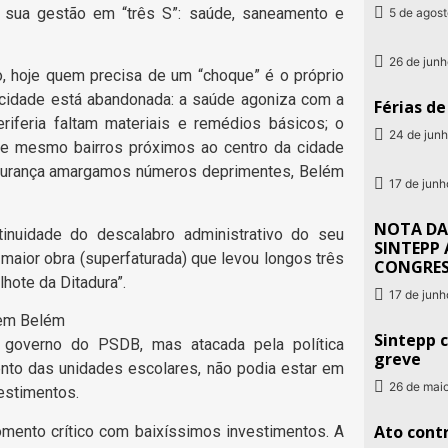
o sua gestão em “três S”: saúde, saneamento e
5 de agos
26 de jun
 hoje quem precisa de um “choque” é o próprio
 A cidade está abandonada: a saúde agoniza com a
Férias d
eriferia faltam materiais e remédios básicos; o
24 de jun
 e mesmo bairros próximos ao centro da cidade
gurança amargamos números deprimentes, Belém
17 de jun
NOTA DA
nuidade do descalabro administrativo do seu
SINTEPP 
maior obra (superfaturada) que levou longos três
CONGRE
hote da Ditadura”.
17 de jun
 em Belém
Sintepp c
o governo do PSDB, mas atacada pela política
greve
ento das unidades escolares, não podia estar em
26 de mai
vestimentos.
Ato contr
mento crítico com baixíssimos investimentos. A