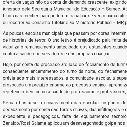
oferta de vagas não dá conta da demanda crescente, exigindo
ignorado pela Secretaria Municipal de Educação – Semec. 
filhos nas creches para poderem trabalhar se vêem numa situ
ou recorrer ao Conselho Tutelar e ao Ministério Público – MP, pa
As poucas escolas municipais que passam por obras intermin
de histórias de terror. O ano letivo é prejudicado pela falt
viabiliza o remanejamento antecipado dos estudantes quand
contra a saúde dos servidores e das próprias crianças.
Hoje, por conta do processo ardiloso de fechamento de tur
conseqüente encerramento do turno da noite, do fechament
prévia aos mais interessados, a comunidade escolar, a supe
provocado um prejuízo enorme ao processo ensino- aprendiz
repetência, bem como à saúde de professoras e professores,
Se não bastasse o sucateamento das escolas, ao ponto de 
desabamento por conta das fortes chuvas, das infiltrações e d
expediente e pedagógicos, falta de equipamentos tecnoló
Zenaldo/Rosi Salame aplicou um desavergonhado golpe nos 