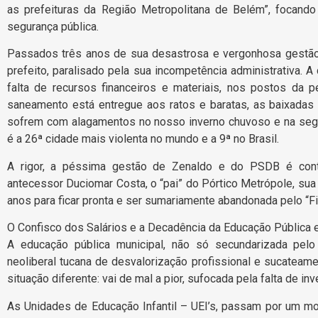
as prefeituras da Região Metropolitana de Belém”, focand
segurança pública.
Passados três anos de sua desastrosa e vergonhosa gestão,
prefeito, paralisado pela sua incompetência administrativa.
falta de recursos financeiros e materiais, nos postos da p
saneamento está entregue aos ratos e baratas, as baixadas
sofrem com alagamentos no nosso inverno chuvoso e na se
é a 26ª cidade mais violenta no mundo e a 9ª no Brasil.
A rigor, a péssima gestão de Zenaldo e do PSDB é conti
antecessor Duciomar Costa, o “pai” do Pórtico Metrópole, sua 
anos para ficar pronta e ser sumariamente abandonada pelo “Fil
O Confisco dos Salários e a Decadência da Educação Pública
A educação pública municipal, não só secundarizada pel
neoliberal tucana de desvalorização profissional e sucateam
situação diferente: vai de mal a pior, sufocada pela falta de in
As Unidades de Educação Infantil – UEI’s, passam por um mo