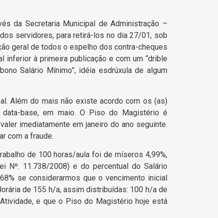
vés da Secretaria Municipal de Administração –
os servidores, para retirá-los no dia 27/01, sob
nação geral de todos o espelho dos contra-cheques
l inferior à primeira publicação e com um “drible
Abono Salário Mínimo”, idéia esdrúxula de algum
al. Além do mais não existe acordo com os (as)
a data-base, em maio. O Piso do Magistério é
aler imediatamente em janeiro do ano seguinte.
r com a fraude.
rabalho de 100 horas/aula foi de míseros 4,99%,
i Nº. 11.738/2008) e do percentual do Salário
,68% se considerarmos que o vencimento inicial
ária de 155 h/a, assim distribuídas: 100 h/a de
tividade, e que o Piso do Magistério hoje está