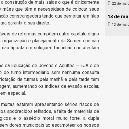
 a construção de mais salas o que é cinicamente
22 de mai
As mães que têm a necessidade de colocar seus
ação constrangedora tendo que pernoitar em filas
13 de mai
ra garantir o seu direito.
13 de mai
áveis de reformas compõem outro capítulo digno
a de organização e planejamento da Semec que não
o não aposta em soluções bisonhas que atentam
mas da Educação de Jovens e Adultos – EJA e do
o do turno intermediário sem nenhuma consulta
rlotação de turmas pela manhã e pela tarde tem
agem, aumentando os índices de evasão escolar,
 em especial.
muitas estarem apresentando sérios riscos de
os apodrecidos telhados, a falta de materiais de
gicos e o assédio moral muito forte, a dupla
servidores municipais ao escamotear os nossos