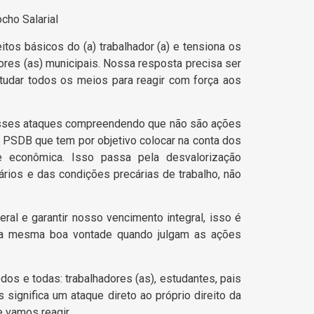
cho Salarial
tos básicos do (a) trabalhador (a) e tensiona os
ores (as) municipais. Nossa resposta precisa ser
studar todos os meios para reagir com força aos
esses ataques compreendendo que não são ações
o PSDB que tem por objetivo colocar na conta dos
se econômica. Isso passa pela desvalorização
ários e das condições precárias de trabalho, não
ral e garantir nosso vencimento integral, isso é
 a mesma boa vontade quando julgam as ações
os e todas: trabalhadores (as), estudantes, pais
significa um ataque direto ao próprio direito da
 vamos reagir.