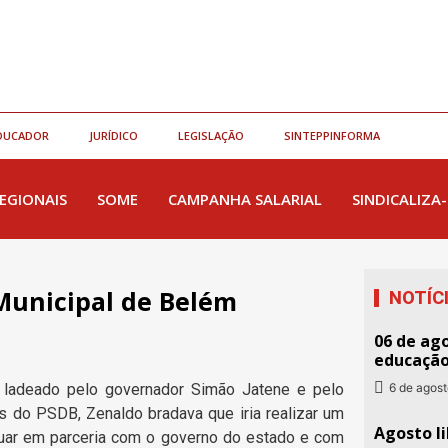
DUCADOR
JURÍDICO
LEGISLAÇÃO
SINTEPPINFORMA
EGIONAIS
SOME
CAMPANHA SALARIAL
SINDICALIZA-
Municipal de Belém
NOTÍC
06 de ago
educaçã
6 de agos
o, ladeado pelo governador Simão Jatene e pelo
s do PSDB, Zenaldo bradava que iria realizar um
Agosto li
“atuar em parceria com o governo do estado e com