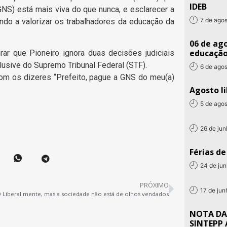
IDEB
GNS) está mais viva do que nunca, e esclarecer a
7 de ago
do a valorizar os trabalhadores da educação da
06 de ago
educaçã
r que Pioneiro ignora duas decisões judiciais
lusive do Supremo Tribunal Federal (STF).
6 de ago
om os dizeres “Prefeito, pague a GNS do meu(a)
Agosto li
5 de ago
26 de ju
Férias d
24 de ju
PRÓXIMO
17 de ju
 Liberal mente, mas a sociedade não está de olhos vendados
NOTA DA
SINTEPP 