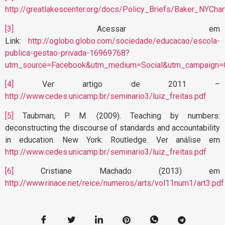
http://greatlakescenter.org/docs/Policy_Briefs/Baker_NYChar
[3]
Acessar em
Link:
http://oglobo.globo.com/sociedade/educacao/escola-
publica-gestao-privada-16969768?
utm_source=Facebook&utm_medium=Social&utm_campaign
[4]
Ver artigo de 2011 –
http://www.cedes.unicamp.br/seminario3/luiz_freitas.pdf
[5]
Taubman, P. M. (2009). Teaching by numbers:
deconstructing the discourse of standards and accountability
in education. New York: Routledge. Ver análise em
http://www.cedes.unicamp.br/seminario3/luiz_freitas.pdf
[6]
Cristiane Machado (2013) em
http://www.rinace.net/reice/numeros/arts/vol11num1/art3.pdf